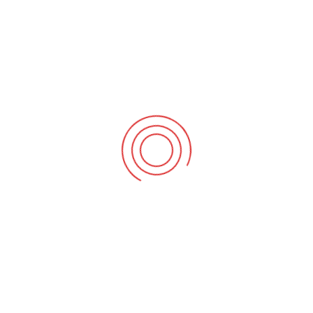
Ekim 20, 2022
Mevzuat Değişikliği
Şubat 23, 2022
Alkollü Araç Kullananların Ehliyetine El Konulması
Şubat 2, 2022
ETIKETLER
ali kaya sürücü kursları
alkollü araç kullanma
kuşadası ali kaya sürücü kursu